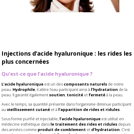
Injections d’acide hyaluronique : les rides les
plus concernées
Qu’est-ce que l’acide hyaluronique ?
L’acide hyaluronique
est un des
composants naturels
de notre
peau.
Hydrophile
, il attire l’eau participant ainsi à
l’hydratation
de la
peau. Il garantit également
soutien
,
tonicité
et
fermeté
à la peau.
Avec le temps, sa quantité présente dans l’organisme diminue participant
au
vieillissement cutané
et à
l’apparition de rides et ridules
.
Sous forme purifié et injectable,
l’acide hyaluronique
est utilisé en
médecine esthétique dans
le traitement des rides et ridules
depuis
des années comme
produit de comblement
et
d’hydratation
. C’est