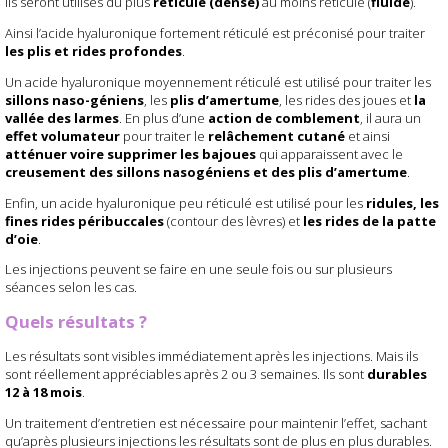
Ils seront utilisés du plus
réticulé (dense)
au moins réticulé (
fluide
).
Ainsi l’acide hyaluronique fortement réticulé est préconisé pour traiter
les plis et rides profondes
.
Un acide hyaluronique moyennement réticulé est utilisé pour traiter les
sillons naso-géniens
, les
plis d’amertume
, les rides des joues et
la
vallée des larmes
. En plus d’une
action de comblement
, il aura un
effet volumateur
pour traiter le
relâchement cutané
et ainsi
atténuer voire supprimer les bajoues
qui apparaissent avec le
creusement des sillons nasogéniens et des plis d’amertume
.
Enfin, un acide hyaluronique peu réticulé est utilisé pour les
ridules, les
fines rides péribuccales
(contour des lèvres) et
les rides de la patte
d’oie
.
Les injections peuvent se faire en une seule fois ou sur plusieurs
séances selon les cas.
Quels résultats ?
Les résultats sont visibles immédiatement après les injections. Mais ils
sont réellement appréciables après 2 ou 3 semaines. Ils sont
durables
12 à 18 mois
.
Un traitement d’entretien est nécessaire pour maintenir l’effet, sachant
qu’après plusieurs injections les résultats sont de plus en plus durables.