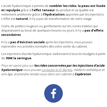
L’acide hyaluronique a permis de
combler les rides
,
la peau est lissée
et repulpée
grâce à
l’effet tenseur
du produit et sa qualité est
nettement améliorée grâce à
l’hydratation
apportée par les injections.
L’effet est
naturel
, il n’y a pas de transformation de votre visage.
Outre de petites rougeurs ou gonflements sur les zones traitées qui
disparaissent au bout de quelques heures ou jours, il n’y a
pas d’effets
secondaires
.
Il n’y a
pas d’éviction sociale
après les injections, vous pouvez
reprendre vos activités normales dès votre sortie du cabinet.
Les injections d’acide hyaluronique s’adressent à tous les budgets à partir
de
350€ la seringue
.
Pour en savoir plus sur
les rides concernées par les injections d’acide
hyaluronique
vous pouvez
contacter le Dr Berges
, médecin esthétique et
anti-âge, et prendre rendez-vous dans son cabinet à
Capbreton
.