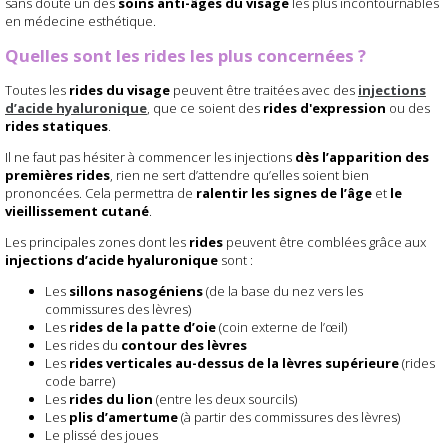
sans doute un des
soins anti-âges du visage
les plus incontournables
en médecine esthétique.
Quelles sont les rides les plus concernées ?
Toutes les
rides du visage
peuvent être traitées avec des
injections
d’acide hyaluronique
, que ce soient des
rides d'expression
ou des
rides statiques
.
Il ne faut pas hésiter à commencer les injections
dès l’apparition des
premières rides
, rien ne sert d’attendre qu’elles soient bien
prononcées. Cela permettra de
ralentir les signes de l’âge
et
le
vieillissement cutané
.
Les principales zones dont les
rides
peuvent être comblées grâce aux
injections d’acide hyaluronique
sont :
Les
sillons nasogéniens
(de la base du nez vers les
commissures des lèvres)
Les
rides de la patte d’oie
(coin externe de l’œil)
Les rides du
contour des lèvres
Les
rides verticales au-dessus de la lèvres supérieure
(rides
code barre)
Les
rides du lion
(entre les deux sourcils)
Les
plis d’amertume
(à partir des commissures des lèvres)
Le plissé des joues