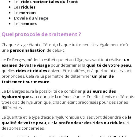
Les
rides horizontales du front
Les
ridules
Le
menton
L’ovale du visage
Les
tempes
Quel protocole de traitement ?
Chaque visage étant différent, chaque traitement l’est également d’où
une
personnalisation
de celui-ci.
Le Dr Berges, médecin esthétique et anti-âge, va avant tout réaliser
un
examen de votre visage
pour déterminer la
qualité de votre peau
,
quelles
rides et ridules
doivent être traitées, et à quel point elles sont
prononcées. Cela va lui permettre de déterminer
un plan de
traitement sur-mesure
.
Le Dr Berges aura la possibilité de combiner
plusieurs acides
hyaluroniques
au cours de la même séance. En effet il existe différents
types d’acide hyaluronique, chacun étant préconisés pour des zones
différentes.
La quantité et le type d’acide hyaluronique utilisés vont dépendre de
la
qualité de votre peau
, de
la profondeur des rides ou ridules
et
des zones concernées.