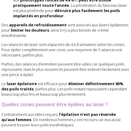
aux
phototypes foncés de 4 à 6
et
peut être utilisé
pratiquement toute l’année
. La pénétration du faisceau laser
est plus profonde pour
détruire plus facilement les poils
implantés en profondeur
.
Des
appareils de refroidissement
sont associés aux lasers épilatoires
pour
limiter les douleurs
, ainsi il n’y a plus besoin de crème
anesthésiante.
Les séances de laser sont espacées de 4 à 8 semaines selon les zones.
Pour épiler complètement une zone, une moyenne de 5 séances est
nécessaire, parfois plus.
Parfois, des séances d’entretien peuvent être utiles car quelques poils
repoussent, mais le plus souvent ils peuvent être enlevés facilement avec
une pince à épiler.
Le
laser épilatoire
est efficace pour
éliminer définitivement 80%
des poils traités
, parfois plus. Les poils restant repoussent cependant
beaucoup plus fins et beaucoup plus lentement.
Quelles zones peuvent être épilées au laser ?
Contrairement aux idées reçues,
l’épilation n’est pas réservée
qu’aux femmes
. De nombreux hommes y ont recours car eux aussi
peuvent trouver leurs poils inesthétiques.