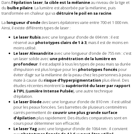
Dans
l’épilation laser
,
la cible est la mélanine
au niveau de la tige et
du
bulbe pilaire
. La lumière est absorbée par la mélanine, puis
transformée en chaleur qui va
détruire le poil en sa racine
.
La
longueur d’onde
des lasers épilatoires varie entre 700 et 1 000 nm.
Ainsi, il existe différents types de laser :
Le laser Rubis
avec une longueur d’onde de 694 nm : il est
réservé aux
phototypes clairs de 1 à 3
, mais il est de moins en
moins utilisé.
Le laser Alexandrite
avec une longueur d’onde de 755 nm : c’est
un laser solide avec
une pénétration de la lumière en
profondeur
. Il est adapté à tous les types de peau mais sa durée
d’impulsion est plus longue pour les
phototypes foncés
pour
éviter d’agir sur la mélanine de la peau chez les personnes à peau
mate à cause du
risque d’hyperpigmentation
plus élevé. Des
études récentes montrent la
supériorité du laser par rapport
à l’IPL
(
Lumière Intense Pulsée
), une autre technique
d’épilation.
Le laser Diode
avec une longueur d’onde de 810 nm : il est utilisé
pour les peaux foncées. Ses barrettes de plusieurs centimètres
carrés permettent de
couvrir une plus grande surface
d’épilation
plus rapidement. Des études comparatives sont en
cours pour déterminer son efficacité.
Le laser Yag
avec une longueur d’onde de 1064 nm : il convient