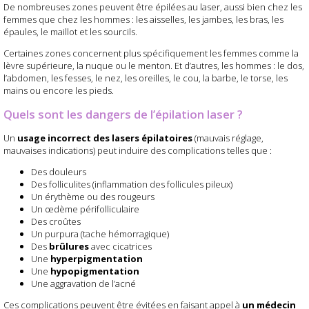
De nombreuses zones peuvent être épilées au laser, aussi bien chez les
femmes que chez les hommes : les aisselles, les jambes, les bras, les
épaules, le maillot et les sourcils.
Certaines zones concernent plus spécifiquement les femmes comme la
lèvre supérieure, la nuque ou le menton. Et d’autres, les hommes : le dos,
l’abdomen, les fesses, le nez, les oreilles, le cou, la barbe, le torse, les
mains ou encore les pieds.
Quels sont les dangers de l’épilation laser ?
Un
usage incorrect des lasers épilatoires
(mauvais réglage,
mauvaises indications) peut induire des complications telles que :
Des douleurs
Des folliculites (inflammation des follicules pileux)
Un érythème ou des rougeurs
Un œdème périfolliculaire
Des croûtes
Un purpura (tache hémorragique)
Des
brûlures
avec cicatrices
Une
hyperpigmentation
Une
hypopigmentation
Une aggravation de l’acné
Ces complications peuvent être évitées en faisant appel à
un médecin