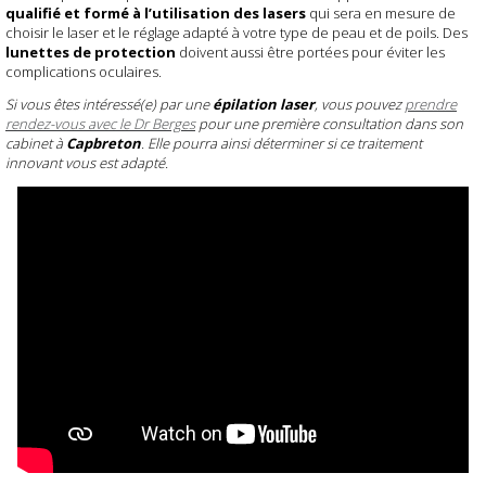
qualifié et formé à l’utilisation des lasers
qui sera en mesure de
choisir le laser et le réglage adapté à votre type de peau et de poils. Des
lunettes de protection
doivent aussi être portées pour éviter les
complications oculaires.
Si vous êtes intéressé(e) par une
épilation laser
, vous pouvez
prendre
rendez-vous avec le Dr Berges
pour une première consultation dans son
cabinet à
Capbreton
. Elle pourra ainsi déterminer si ce traitement
innovant vous est adapté.