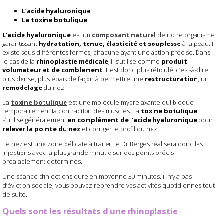
L’acide hyaluronique
La toxine botulique
L’acide hyaluronique
est un
composant naturel
de notre organisme
garantissant
hydratation, tenue, élasticité et souplesse
à la peau. Il
existe sous différentes formes, chacune ayant une action précise. Dans
le cas de la
rhinoplastie médicale
, il s’utilise comme
produit
volumateur et de comblement
. Il est donc plus réticulé, c’est-à-dire
plus dense, plus épais de façon à permettre une
restructuration
, un
remodelage
du nez.
La
toxine botulique
est une molécule myorelaxante qui bloque
temporairement la contraction des muscles. La
toxine botulique
s’utilise généralement
en complément de l’acide hyaluronique
pour
relever la pointe du nez
et corriger le profil du nez.
Le nez est une zone délicate à traiter, le Dr Berges réalisera donc les
injections avec la plus grande minutie sur des points précis
préalablement déterminés.
Une séance d’injections dure en moyenne 30 minutes. Il n’y a pas
d’éviction sociale, vous pouvez reprendre vos activités quotidiennes tout
de suite.
Quels sont les résultats d’une rhinoplastie