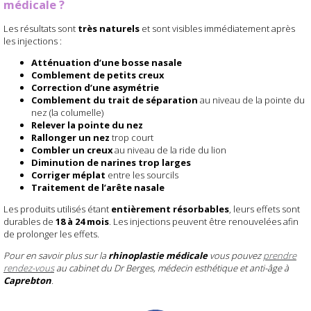
médicale ?
Les résultats sont
très naturels
et sont visibles immédiatement après
les injections :
Atténuation d’une bosse nasale
Comblement de petits creux
Correction d’une asymétrie
Comblement du trait de séparation
au niveau de la pointe du
nez (la columelle)
Relever la pointe du nez
Rallonger un nez
trop court
Combler un creux
au niveau de la ride du lion
Diminution de narines trop larges
Corriger méplat
entre les sourcils
Traitement de l’arête nasale
Les produits utilisés étant
entièrement résorbables
, leurs effets sont
durables de
18 à 24 mois
. Les injections peuvent être renouvelées afin
de prolonger les effets.
Pour en savoir plus sur la
rhinoplastie médicale
vous pouvez
prendre
rendez-vous
au cabinet du Dr Berges, médecin esthétique et anti-âge à
Caprebton
.