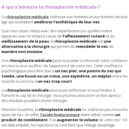
A qui s’adresse la rhinoplastie médicale ?
La
rhinoplastie médicale
s’adresse aux hommes et aux femmes de tout
âge qui souhaitent
améliorer l’esthétique de leur nez
.
Que vous soyez né(e)s avec des imperfections ou qu’elles soient
apparues avec le temps à cause de
l’affaissement cutané
et du
vieillissement de la peau
, la
rhinoplastie médicale
est
une
alternative à la chirurgie
qui permet de
remodeler le nez
de
manière non invasive
.
Une
rhinoplastie médicale
peut vous aider à retrouver votre confiance
en vous si vous souffrez de l’apparence de votre nez. Cette souffrance
psychologique peut être due à
un nez plat
,
une pointe du nez qui
tombe, une bosse ou un creux, une asymétrie, un méplat
entre les
sourcils ou encore à
un nez trop court
.
La
rhinoplastie médicale
peut aussi s’effectuer si vous hésitez à
franchir le cap de la chirurgie. Vous pourrez ainsi avoir un bon aperçu
des résultats possibles d’une chirurgie.
Attention toutefois, la
rhinoplastie médicale
ne s’adresse pas à tous les
types de nez. En effet,
l’acide hyaluronique
étant utilisé comme
un
produit de comblement
, il va
augmenter le volume
de votre nez. S’il
est déjà empâté, les injections ne vont faire que l’élargir davantage.